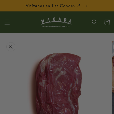
Ir
Visítanos en Las Condes 📍
directamente
al contenido
Carrit
Ir
directamente
a la
información
del producto