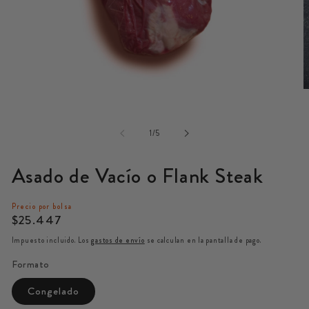
Abrir
A
elemento
e
multimedia
m
de
1
1
/
5
2
en
e
una
u
Asado de Vacío o Flank Steak
ventana
v
modal
m
Precio por bolsa
Precio
$25.447
habitual
Impuesto incluido. Los
gastos de envío
se calculan en la pantalla de pago.
Formato
Congelado