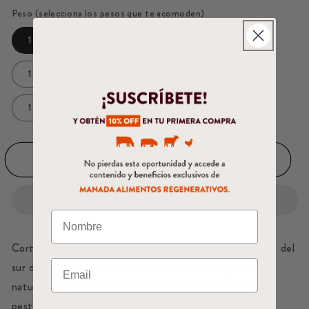
Peso (selecciona los pesos que te acomoden)
1.34
1.335
1.45
1.52
1.32
1.425
1.37
1.43
1.77
1.74
1.48
1.38
Agregar al carrito
Corte de carne de vacío Angus criado libre en praderas del
sur de Chile, alimentado exclusivamente de pastos
naturales (libres del uso de fertilizantes químicos y
pesticidas). Respetamos el ciclo de vida del animal sin