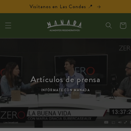
Ir
Visítanos en Las Condes 📍
directamente
al contenido
Carrit
Artículos de prensa
INFÓRMATE CON MANADA