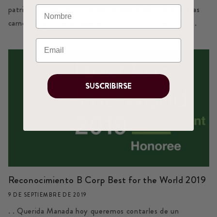
patrias, por supuesto siempre acompañados de nuestras
carnes de ganadería regenerativa. En esta ocasión los...
SUSCRIBIRSE
Reconocimiento B Corp Best for the World 2019
9 DE SEPTIEMBRE DE 2019
. . Querida Manada hoy queremos contarles de un