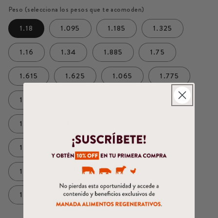
Peso (selecciona los pesos que te acomoden)
1.18
1.095
1.185
1.325
1.16
1.34
1.885
1.75
1.615
1.625
1.065
1.775
1.525
1.62
1.02
1.38
1.14
1.13
1.315
1.085
1.585
1.275
1.255
1.58
1.355
1.21
1.15
1.565
1.125
1.235