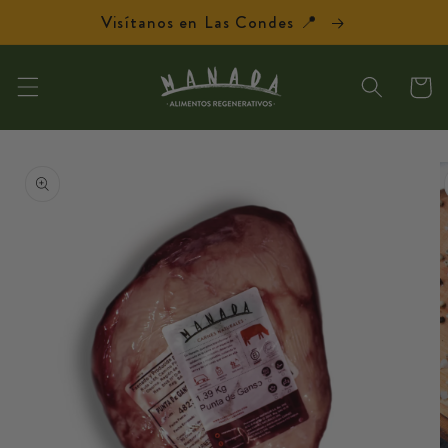
Ir
Visítanos en Las Condes 📍
directamente
al contenido
Carrit
Ir
directamente
a la
información
del producto