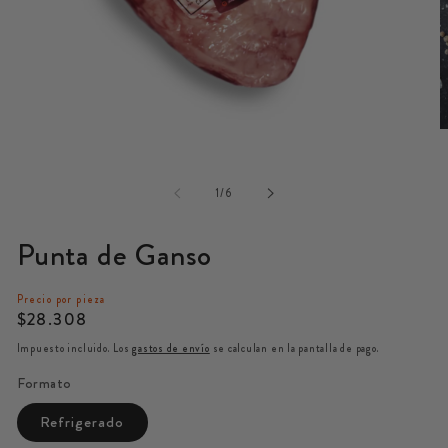
Abrir
A
elemento
e
multimedia
m
de
1
1
/
6
2
en
e
una
u
Punta de Ganso
ventana
v
modal
m
Precio por pieza
Precio
$28.308
habitual
Impuesto incluido. Los
gastos de envío
se calculan en la pantalla de pago.
Formato
Refrigerado