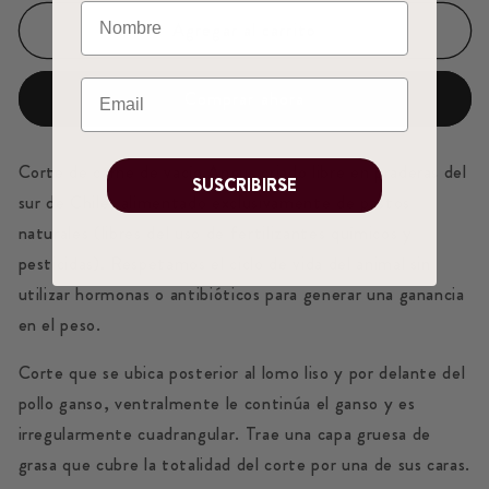
Agregar al carrito
Comprar ahora
Corte de carne de vacío Angus criado libre en praderas del
SUSCRIBIRSE
sur de Chile, alimentado exclusivamente de pastos
naturales (libres del uso de fertilizantes químicos y
pesticidas). Respetamos el ciclo de vida del animal sin
utilizar hormonas o antibióticos para generar una ganancia
en el peso.
Corte que se ubica posterior al lomo liso y por delante del
pollo ganso, ventralmente le continúa el ganso y es
irregularmente cuadrangular. Trae una capa gruesa de
grasa que cubre la totalidad del corte por una de sus caras.