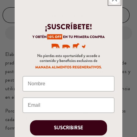
Agregar al carrito
Elaborada con carne de vacuno Angus criado libre en
praderas del sur de Chile, alimentado exclusivamente de
pastos naturales (libres del uso de fertilizantes químicos y
pesticidas). Respetamos el ciclo de vida del animal sin
utilizar hormonas o antibióticos para generar una ganancia
en el peso.
Porción de carne molida de carne Angus de 500 gramos
cada unidad. El producto cuenta con un 10% de grasa,
SUSCRIBIRSE
formato congelado.