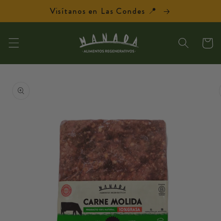
Ir
Visítanos en Las Condes 📍
directamente
al contenido
Carrit
Ir
directamente
a la
información
del producto