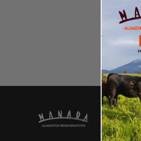
PRODU
Carnes
Platos Pr
Jugos, Re