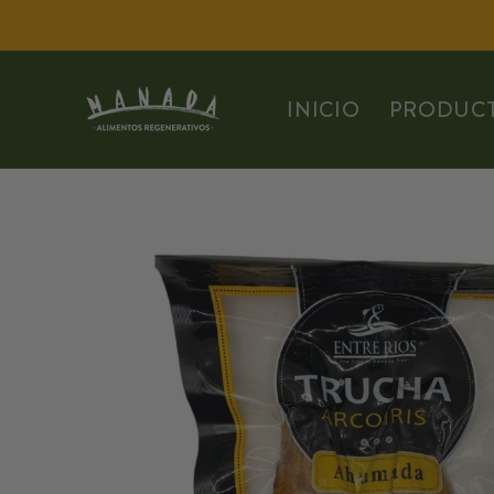
Ir
directamente
al contenido
INICIO
PRODUC
Ir
directamente
a la
información
del producto