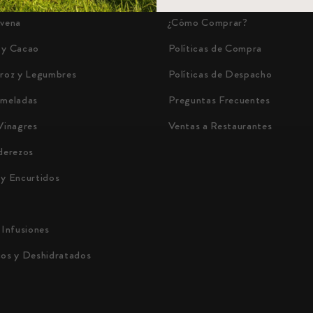
Avena
¿Cómo Comprar?
 y Cacao
Políticas de Compra
rroz y Legumbres
Políticas de Despacho
rmeladas
Preguntas Frecuentes
Vinagres
Ventas a Restaurantes
derezos
 y Encurtidos
 Infusiones
cos y Deshidratados