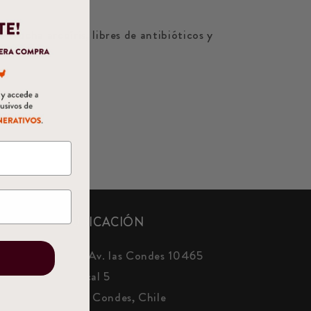
 trucha arcoíris, libres de antibióticos y
UBICACIÓN
📍 Av. las Condes 10465
E
Local 5
Las Condes, Chile