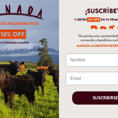
Exquisitos filetes ahumados de
colorantes.
Formato:
Bolsa de 250 gr
Compartir
CTOS
SERVICIO AL CLIENTE
Quiénes Somos
SUSCRIBIRS
eparados
Blog Informativo
frescos y Kombuchas
Búsqueda