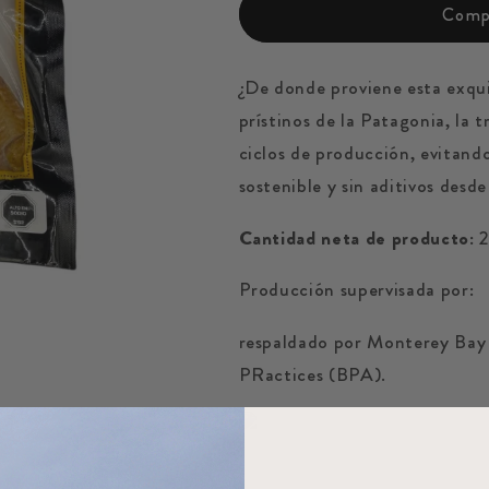
Compr
¿De donde proviene esta exqu
prístinos de la Patagonia, la 
ciclos de producción, evitan
s
ostenible y sin aditivos desd
Cantidad neta de producto:
2
Producción supervisada por:
respaldado por Monterey Bay
PRactices (BPA).