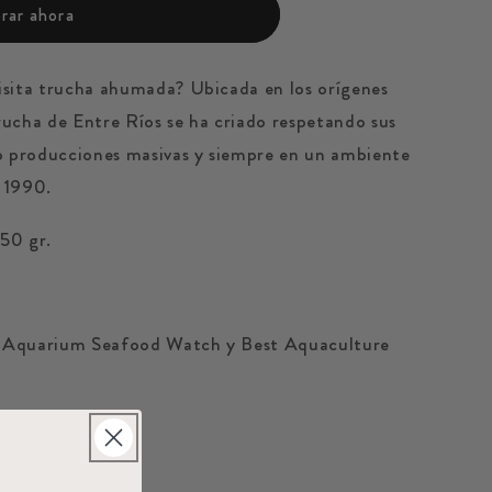
ar ahora
isita trucha ahumada? Ubicada en los orígenes
trucha de Entre Ríos se ha criado respetando sus
do producciones masivas y siempre en un ambiente
e 1990.
50 gr.
 Aquarium Seafood Watch y Best Aquaculture