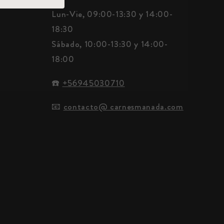
Lun-Vie, 09:00-13:30 y 14:00-
18:30
Sábado, 10:00-13:30 y 14:00-
18:00
☎️
+56945030710
📧
contacto@ carnesmanada.com