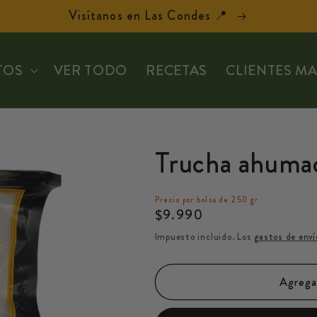
Visítanos en Las Condes 📍
TOS
VER TODO
RECETAS
CLIENTES M
Trucha ahumad
Precio por bolsa de 250 gr
Precio
$9.990
habitual
Impuesto incluido. Los
gastos de enví
Agregar