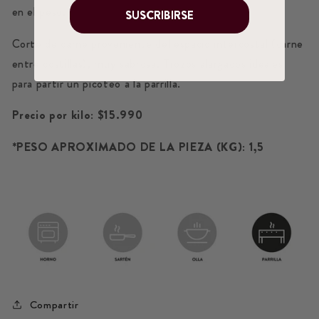
en el peso.
SUSCRIBIRSE
Corte de carne proveniente del espacio intercostal (carne
entre costillas), muy sabrosa. Trozos alargados ideales
para partir un picoteo a la parrilla.
Precio por kilo: $15.990
*PESO APROXIMADO DE LA PIEZA (KG): 1,5
Compartir