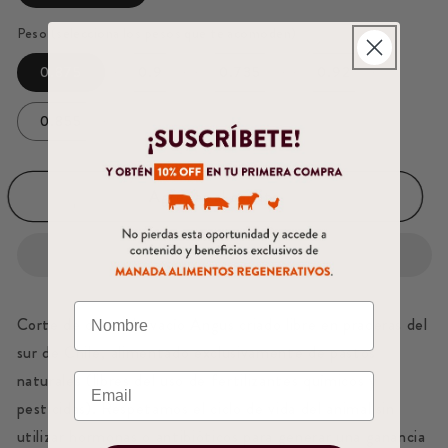
Peso (selecciona los pesos que te acomoden)
0.875
0.9
0.735
0.92
0.855
Agregar al carrito
Corte de carne de vacío Angus criado libre en praderas del
sur de Chile, alimentado exclusivamente de pastos
naturales (libres del uso de fertilizantes químicos y
pesticidas). Respetamos el ciclo de vida del animal sin
utilizar hormonas o antibióticos para generar una ganancia