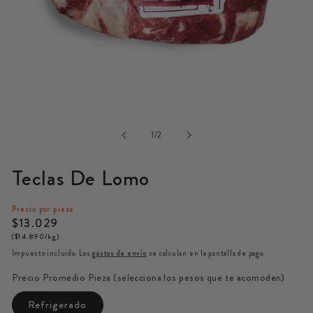
Abrir
elemento
multimedia
de
1
1
/
2
en
una
Teclas De Lomo
ventana
modal
Precio por pieza
Precio
$13.029
($14.890/kg)
habitual
Impuesto incluido. Los
gastos de envío
se calculan en la pantalla de pago.
Precio Promedio Pieza (selecciona los pesos que te acomoden)
Refrigerado