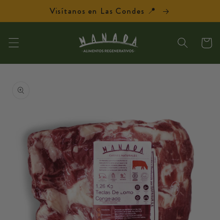
Ir
Visítanos en Las Condes 📍
directamente
al contenido
Carrit
Ir
directamente
a la
información
del producto