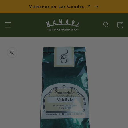
Ir
Visítanos en Las Condes 📍
directamente
al contenido
Carrit
Ir
directamente
a la
información
del producto