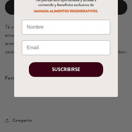
Comprar ahora
Té verde Sencha y arándanos. El toque de berries
envuelve esta hoja amarga y la convierte en un té
aromático y suavemente dulce, sin perder el sabor
característico de té. Leve astringencia y envolvente sabor.
SUSCRIBIRSE
Formato:
50 gr
Compartir