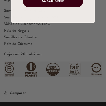
SUSCRIBIRSE
Semillas de Aníz (42,5%)
Semillas de hinojo dulce (22,5%)
Vainas de Cardamomo (15%)
Raíz de Regaliz
Semillas de Cilantro
Raíz de Cúrcuma.
Caja con 20 bolsitas.
Compartir