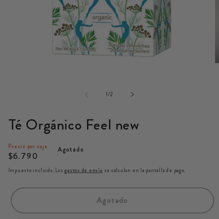
Abrir
A
elemento
e
multimedia
m
de
1
1
/
2
2
en
e
una
u
Té Orgánico Feel new
ventana
v
modal
m
Precio por caja
Agotado
Precio
$6.790
habitual
Impuesto incluido. Los
gastos de envío
se calculan en la pantalla de pago.
Agotado