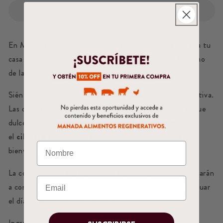
En Manada alimentos Regenerativos queremos llevar a tu
casa el té orgánico mas natural del mercado, de la mano
de la empresa inglesa Pukka.
Siéntete como nueva con esta infusión orgánica digestiva.
Las dulces hierbas de
hinojo
y
regaliz
le darán un toque
dulce a tu taza mientras que el
anís
, la
cúrcuma
y
el
cilantro
se encargarán de sacar lo viejo y dar la
bienvenida a lo nuevo.
La combinación de las semillas de hinojo y anís te ayudarán
a combatir la inflamación y darte la fuerza para continuar
el día sintiéndote como nueva.
Ingredientes: