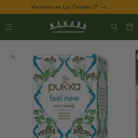
Ir
Visítanos en Las Condes 📍
directamente
al contenido
Carrit
Ir
directamente
a la
información
del producto