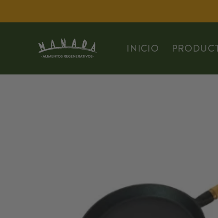
Ir
directamente
al contenido
INICIO
PRODUC
Ir
directamente
a la
información
del producto