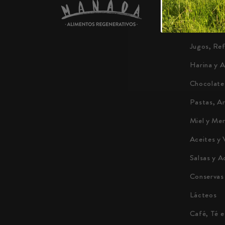
Carnes
Platos Pr
Jugos, Re
Harina y 
Chocolate
Pastas, A
Miel y Me
Aceites y 
Salsas y A
Conservas
Lácteos
Café, Té e