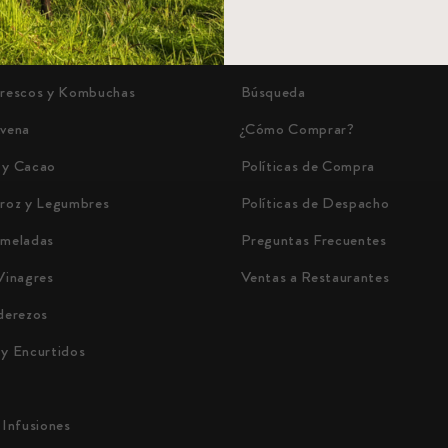
Quiénes Somos
eparados
Blog Informativo
frescos y Kombuchas
Búsqueda
Avena
¿Cómo Comprar?
 y Cacao
Políticas de Compra
rroz y Legumbres
Políticas de Despacho
rmeladas
Preguntas Frecuentes
Vinagres
Ventas a Restaurantes
derezos
 y Encurtidos
 Infusiones