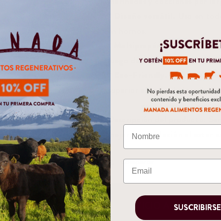
marinadas y cocciones por larg
* Diseño versátil.
Uso en todo
en hornos.
* Multipropósito.
Sirve estupe
luego de ser cocinados.
* Eco-Friendly.
Elaborado con
superior al resto de las ollas y
Descripción del producto: Sa
mejor manipulación al estar e
Compartir
CTOS
SERVICIO AL CLIENTE
SUSCRIBIRS