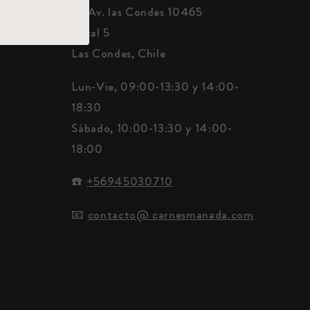
📍 Av. las Condes 10465
Local 5
Las Condes, Chile
Lun-Vie, 09:00-13:30 y 14:00-
18:30
Sábado, 10:00-13:30 y 14:00-
18:00
☎️
+56945030710
📧
contacto@ carnesmanada.com