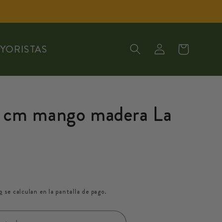
Iniciar
Carrito
AYORISTAS
sesión
0 cm mango madera La
o
se calculan en la pantalla de pago.