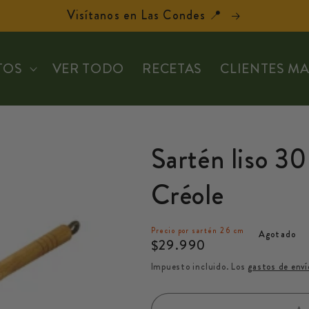
Visítanos en Las Condes 📍
TOS
VER TODO
RECETAS
CLIENTES M
Sartén liso 3
Créole
Precio por sartén 26 cm
Agotado
Precio
$29.990
habitual
Impuesto incluido. Los
gastos de enví