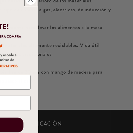
as horas, sin deterioro de los materiales.
 tipo de cocinas a gas, eléctricas, de inducción y
ndamente para llevar los alimentos a la mesa
 materiales altamente reciclables. Vida útil
 cacerolas tradicionales.
rtén liso de 30 cm con mango de madera para
xpuesto al calor.
UBICACIÓN
E