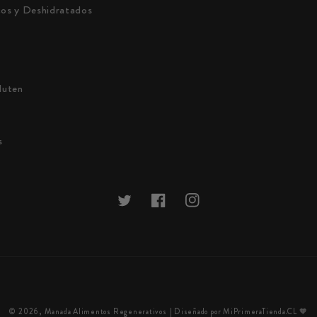
cos y Deshidratados
luten
s
Twitter
Facebook
Instagram
Formas
© 2026,
Manada Alimentos Regenerativos
| Diseñado por MiPrimeraTienda.CL 🧡