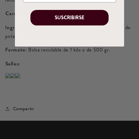
Características:
100% natural, c
ontiene 84 minerales.
SUSCRIBIRSE
Ingredientes:
100% sal rosada del Himalaya y yodato de
potasio.
Formato:
Bolsa reciclable de 1 kilo o de 500 gr.
Sellos:
Compartir