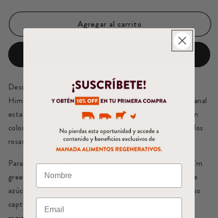
Agregar al carrito
Comprar ahora
Desde las tranquilas y puras tierras que rodean los
Himalayas se extrae mediante un proceso 100% artesanal
esta sal rosada. Su riqueza y diversidad mineral generan
colores que varían desde los tonos blanquecinos hasta los
rosas y rojizos.
Para nuestra sal estamos utilizando nuevos envases “I´m
green” hechos de un plástico proveniente de la caña de
azúcar, una fuente vegetal renovable que en su proceso
capta el CO2 de la atmósfera y que además en 100%
reciclable.