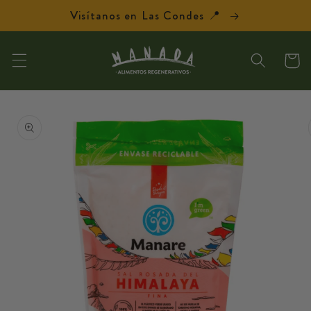
Ir
Visítanos en Las Condes 📍
directamente
al contenido
Carrit
Ir
directamente
a la
información
del producto