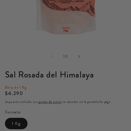
Abrir
A
elemento
e
multimedia
m
de
1
1
/
2
2
en
e
una
u
Sal Rosada del Himalaya
ventana
v
modal
m
Bolsa de 1 Kg
Precio
$4.290
habitual
Impuesto incluido. Los
gastos de envío
se calculan en la pantalla de pago.
Formato
1 Kg