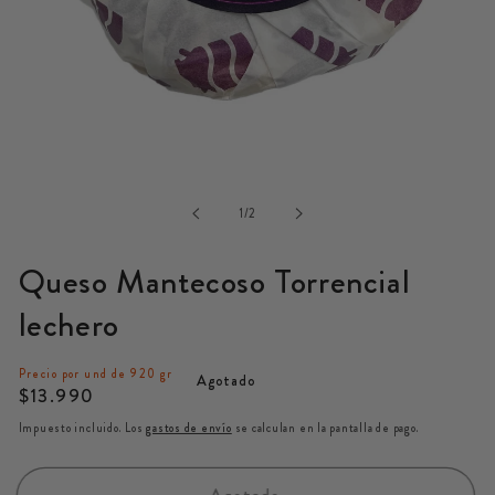
Abrir
elemento
multimedia
de
1
1
/
2
en
una
Queso Mantecoso Torrencial
ventana
modal
lechero
Precio por und de 920 gr
Agotado
Precio
$13.990
habitual
Impuesto incluido. Los
gastos de envío
se calculan en la pantalla de pago.