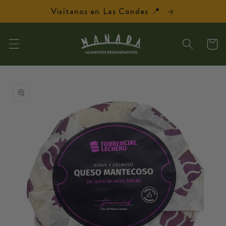
Ir
Visítanos en Las Condes 📍
directamente
al contenido
Carrit
Ir
directamente
a la
información
del producto