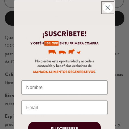
Agotado
Comprar ahora
Queso Chanco
Mantecoso
Torrencial Lechero, hecho
100% en base a nuestra leche de vacas felices, libres a
pastoreo, con la receta de los maestros queseros del sur
de Chile.
Calidad:
Leche de calidad premium que proviene de vacas
libres a pastoreo en del sur de Chile.
Bienestar animal:
trabajan en
base a estándares
internacionales de Bienestar animal.
Espíritu cooperativo:
agricultores dedicados a la
producción lechera con un profundo amor por el campo y
SUSCRIBIRSE