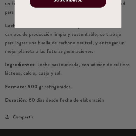
un firme compromiso con la colaboración y asociatividad
para crecer juntos.
Lechería sustentable:
Sus vacas pastorean libres en
campos de producción limpia y sustentable, se trabaja
para lograr una huella de carbono neutral, y entregar un
mejor planeta a las futuras generaciones.
Ingredientes:
Leche pasteurizada, con adición de cultivos
lácteos, calcio, cuajo y sal.
Formato: 900
gr refrigerados.
Duración:
60 días desde fecha de elaboración
Compartir