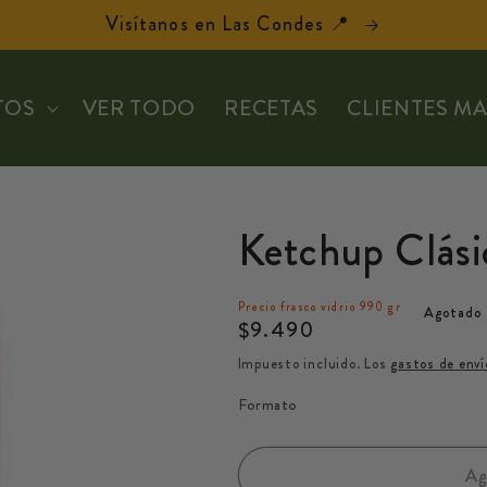
Visítanos en Las Condes 📍
TOS
VER TODO
RECETAS
CLIENTES M
Ketchup Clási
Precio frasco vidrio 990 gr
Agotado
Precio
$9.490
habitual
Impuesto incluido. Los
gastos de enví
Formato
Ag