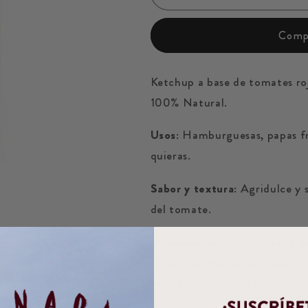
Compr
Ketchup a base de tomates ro
100% Natural.
Usos:
Hamburguesas, papas fri
quieras.
Sabor y textura:
Agridulce y 
del tomate.
Ingredientes:
Concentrado de
vinagre de manzana, azúcar, ce
mostaza, semillas de cilantro