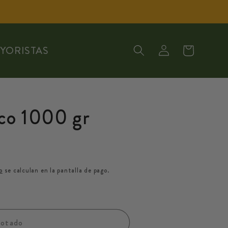
Iniciar
Carrito
AYORISTAS
sesión
co 1000 gr
o
se calculan en la pantalla de pago.
otado