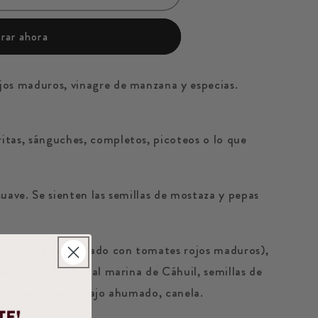
ar ahora
jos maduros, vinagre de manzana y especias.
tas, sánguches, completos, picoteos o lo que
suave. Se sienten las semillas de mostaza y pepas
 tomate (elaborado con tomates rojos maduros),
bolla en polvo, sal marina de Cáhuil, semillas de
, pimienta negra, ajo ahumado, canela.