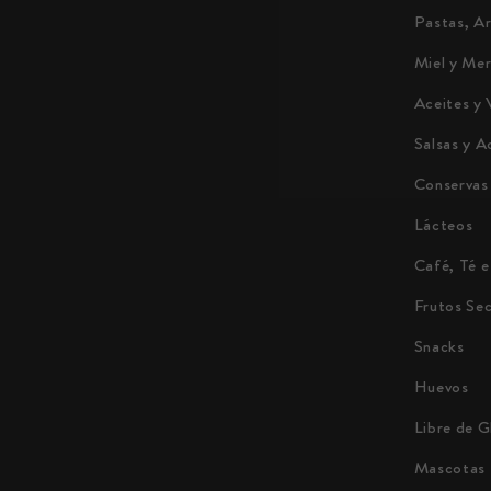
Pastas, A
Miel y Me
Aceites y 
Salsas y A
Conservas
Lácteos
Café, Té e
Frutos Se
Snacks
Huevos
Libre de G
Mascotas