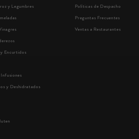
rroz y Legumbres
Políticas de Despacho
rmeladas
Preguntas Frecuentes
Vinagres
Ventas a Restaurantes
derezos
 y Encurtidos
 Infusiones
cos y Deshidratados
luten