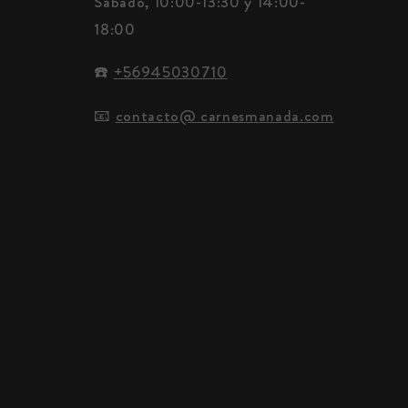
Sábado, 10:00-13:30 y 14:00-
18:00
☎️
+56945030710
📧
contacto@ carnesmanada.com