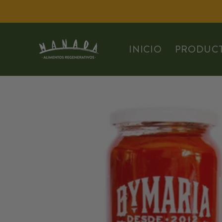
Ir
directamente
al contenido
INICIO
PRODUC
Ir
directamente
a la
información
del producto