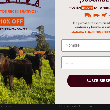
Recomendación:
Con papas f
Sabores Únicos,
Etiqueta Lim
Chile,
Pequeña Producción,
I
Compartir
CTOS
SERVICIO AL CLIENTE
Quiénes Somos
eparados
Blog Informativo
SUSCRIBIRS
frescos y Kombuchas
Búsqueda
Avena
¿Cómo Comprar?
 y Cacao
Políticas de Compra