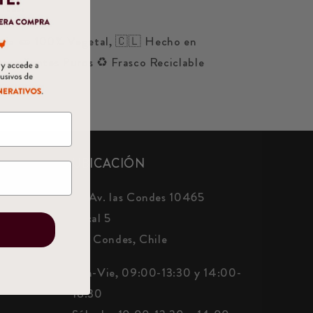
ritas.
pia
🥒 100% Vegetal,
🇨🇱 Hecho en
ngredientes Puros
♻️ Frasco Reciclable
UBICACIÓN
📍 Av. las Condes 10465
Local 5
E
Las Condes, Chile
Lun-Vie, 09:00-13:30 y 14:00-
18:30