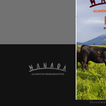
PRODU
Carnes
Platos Pr
Jugos, Re
Harina y 
Chocolate