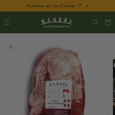
Ir
Visítanos en Las Condes 📍
directamente
al contenido
Carrit
Ir
directamente
a la
información
del producto