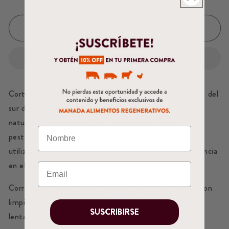
Agotado
Corte de carne de vacío Angus criado libre en praderas del
sur de Chile, alimentado exclusivamente de pastos
naturales (libres del uso de fertilizantes químicos y
pesticidas). Respetamos el ciclo de vida del animal sin
utilizar hormonas o antibióticos para generar una ganancia
en el peso.
Corresponde a la tapa del tapabarriga (cara externa) con
limpieza del exceso de grasa. Corte ideal para cocción
SUSCRIBIRSE
lenta.