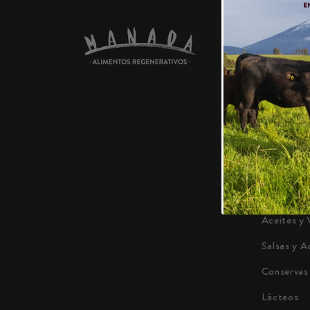
PRODU
Carnes
Platos Pr
Jugos, Re
Harina y 
Chocolate
Pastas, A
Miel y Me
Aceites y 
Salsas y A
Conservas
Lácteos