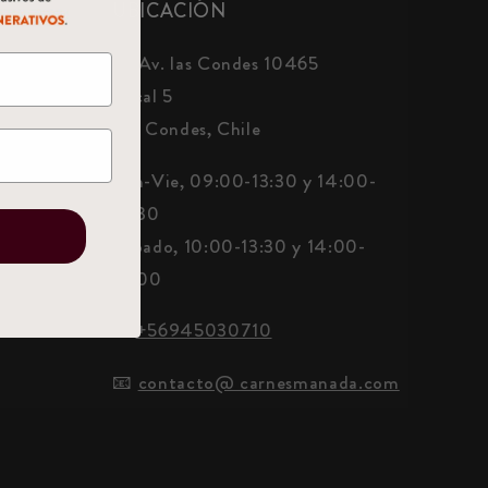
UBICACIÓN
📍 Av. las Condes 10465
Local 5
Las Condes, Chile
Lun-Vie, 09:00-13:30 y 14:00-
18:30
E
Sábado, 10:00-13:30 y 14:00-
18:00
☎️
+56945030710
📧
contacto@ carnesmanada.com