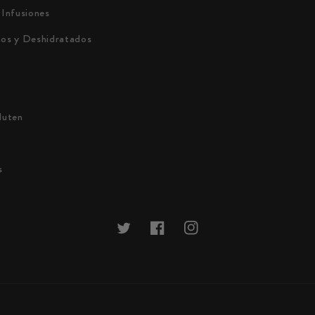
 Infusiones
cos y Deshidratados
luten
s
Twitter
Facebook
Instagram