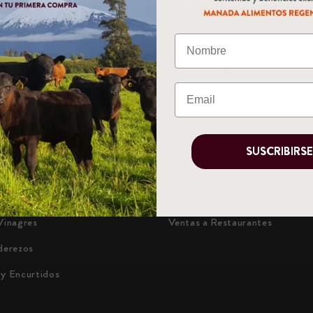
CTOS
SERVICIO AL CLIENTE
Quiénes Somos
eparados
Blog Informativo
frescos y Kombuchas
Búsqueda
Avena
¿Cómo Comprar?
 y Cacao
Políticas de Compra
SUSCRIBIRS
rroz y Legumbres
Políticas de Despacho
rmeladas
Preguntas Frecuentes
Vinagres
Ventas a Restaurantes
derezos
 y Encurtidos