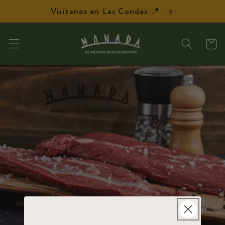
Ir
Visítanos en Las Condes 📍
directamente
al contenido
Carrit